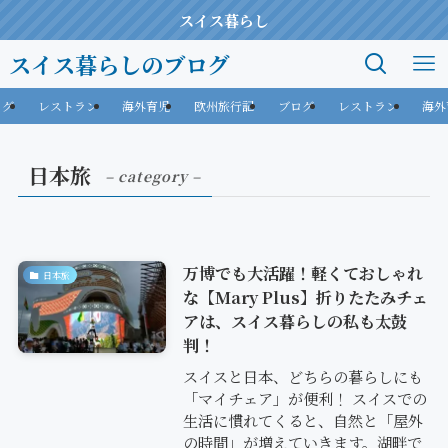
スイス暮らし
スイス暮らしのブログ
ログ
レストラン
海外育児
欧州旅行記
ブログ
レストラン
海外
日本旅
– category –
万博でも大活躍！軽くておしゃれ
日本旅
な【Mary Plus】折りたたみチェ
アは、スイス暮らしの私も太鼓
判！
スイスと日本、どちらの暮らしにも
「マイチェア」が便利！ スイスでの
生活に慣れてくると、自然と「屋外
の時間」が増えていきます。湖畔で