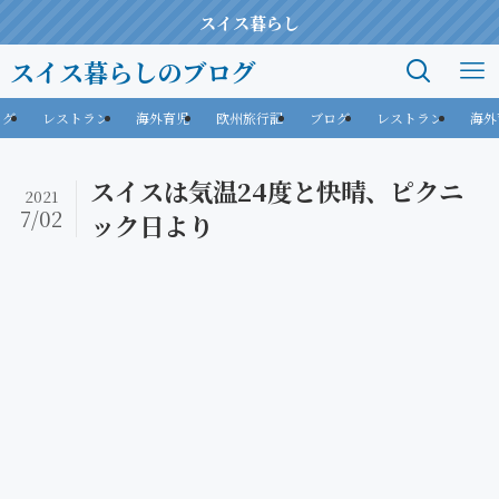
スイス暮らし
スイス暮らしのブログ
ログ
レストラン
海外育児
欧州旅行記
ブログ
レストラン
海外
スイスは気温24度と快晴、ピクニ
2021
7/02
ック日より