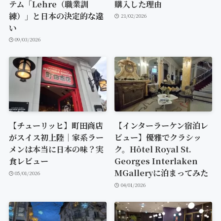
テム「Lehre（職業訓
購入した理由
練）」と日本の決定的な違
21/02/2026
い
09/03/2026
【チューリッヒ】町田商店
【インターラーケン宿泊レ
がスイス初上陸｜家系ラー
ビュー】優雅でクラシッ
メンは本当に日本の味？実
ク。Hôtel Royal St.
食レビュー
Georges Interlaken
MGalleryに泊まってみた
05/01/2026
04/01/2026