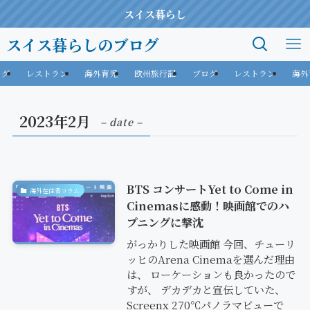
スイス暮らし
スイス暮らしのブログ
ログ
レストラン
海外育児
欧州旅行記
ブログ
レストラン
海外
2023年2月
– date –
BTS コンサートYet to Come in
海外在住者コラム
Cinemasに感動！映画館でのハ
プニングに撃沈
がっかりした映画館 今回、チューリ
ッヒのArena Cinemaを選んだ理由
は、 ローケーションも良かったので
すが、 デカデカと宣伝していた、
Screenx 270℃パノラマビューで