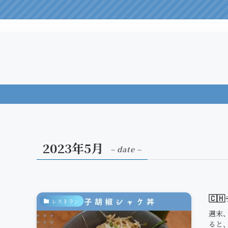
2023年5月
– date –
🇨
レストラン
週末
ると、