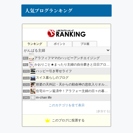
人気ブログランキング
そうだ!ドイツへ移住だっ!!
4位
リンパドレナージュオーガニック 練馬 ひまわりのへや”ブログ
5位
ランキング
ポイント
ブロ画
のりかの日々の幸せ日記
6位
子育てママの情報 | 恋愛・結婚・妊娠・出産・育児・子育て…
7位
アラフィフママのハッピーアンチエイジング
8位
かおりごと★まったり主婦の自分磨きと日日アロマ【ヒロブロ】
9位
ハッピー引き寄せライフ
10位
スイス暮らしのブログ
11位
慈婆の天外記・天からの勅命神の息吹入りオルゴナイト
12位
住宅ローン返済中！アラフォー主婦の日々の暮らし
13位
m-chan life
14位
時間とお金と家業から自由になる！！ママ女将奮闘記
15位
このカテゴリを全て表示
変わり者夫婦＊白黒小豆のほんわか＊安かわ＊言の葉＊のーと
16位
参加する
お金と今できること部
17位
このブログに投票する
ルコルコの旅
18位