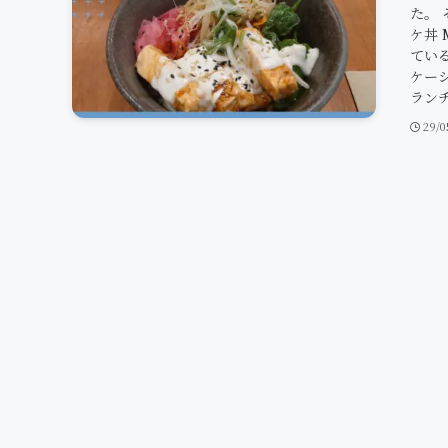
た。 
ケ丼
てい
ケー
ランチ
29/0