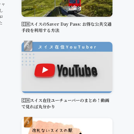
シャ
し
ロ
た
🇨🇭スイスのSaver Day Pass: お得な公共交通
手段を利用する方法
🇨🇭スイス在住ユーチューバーのまとめ！動画
で見れば丸分かり