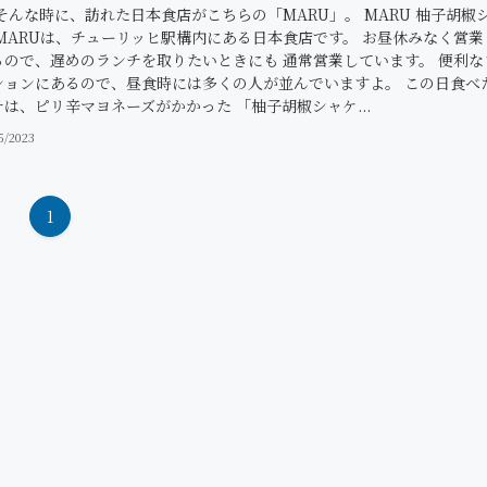
そんな時に、訪れた日本食店がこちらの「MARU」。 MARU 柚子胡椒
 MARUは、チューリッヒ駅構内にある日本食店です。 お昼休みなく営業
るので、遅めのランチを取りたいときにも 通常営業しています。 便利な
ションにあるので、昼食時には多くの人が並んでいますよ。 この日食べ
は、ピリ辛マヨネーズがかかった 「柚子胡椒シャケ...
5/2023
1