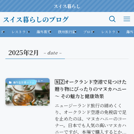
スイス暮らし
スイス暮らしのブログ
ログ
レストラン
海外育児
欧州旅行記
ブログ
レストラン
海外
2025年2月
– date –
🇳🇿オークランド空港で見つけた
海外在住者コラム
贈り物にぴったりのマヌカハニー
〜 その魅力と健康効果
ニュージーランド旅行の締めくく
り、オークランド空港の免税店で足
を止めたのは、マヌカハニーのコー
ナー。日本でも人気の高いマヌカハ
ニーですが、本場で購入するとか...