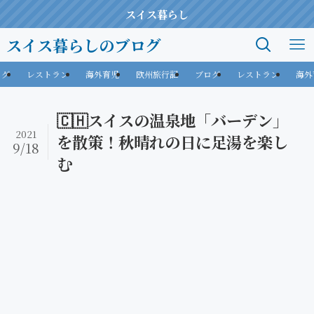
スイス暮らし
スイス暮らしのブログ
ログ
レストラン
海外育児
欧州旅行記
ブログ
レストラン
海外
🇨🇭スイスの温泉地「バーデン」
2021
を散策！秋晴れの日に足湯を楽し
9/18
む