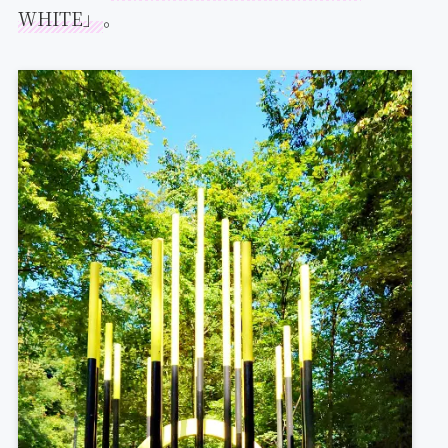
WHITE」
。