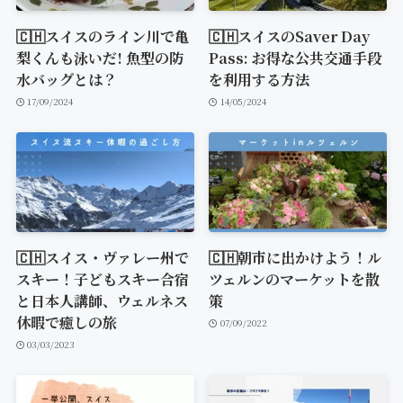
🇨🇭スイスのライン川で亀
🇨🇭スイスのSaver Day
梨くんも泳いだ! 魚型の防
Pass: お得な公共交通手段
水バッグとは？
を利用する方法
17/09/2024
14/05/2024
🇨🇭スイス・ヴァレー州で
🇨🇭朝市に出かけよう！ル
スキー！子どもスキー合宿
ツェルンのマーケットを散
と日本人講師、ウェルネス
策
休暇で癒しの旅
07/09/2022
03/03/2023