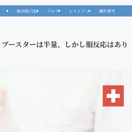
欧州旅行記
ブログ
レストラン
海外育児
了！ブースターは半量、しかし服反応はあ