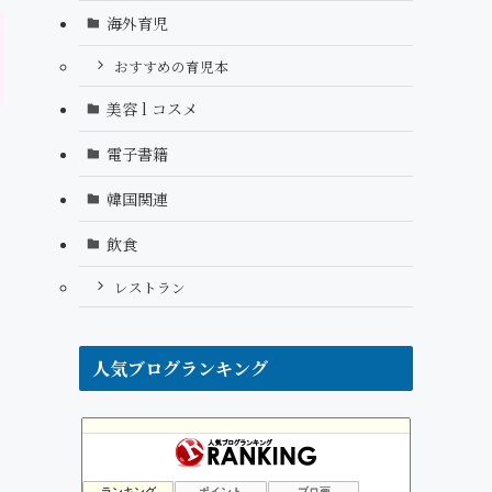
海外育児
おすすめの育児本
美容 l コスメ
電子書籍
韓国関連
飲食
レストラン
人気ブログランキング
森水絵と主婦達の本音！口コミや噂が本当か？体験チェック！
3位
そうだ!ドイツへ移住だっ!!
4位
ランキング
ポイント
ブロ画