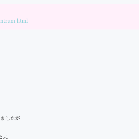
zentrum.html
りましたが
たよ。