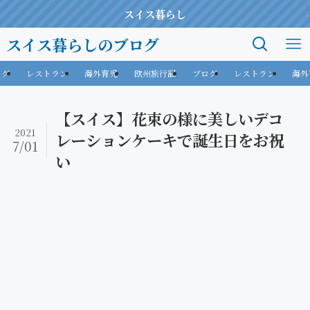
スイス暮らし
スイス暮らしのブログ
ログ
レストラン
海外育児
欧州旅行記
ブログ
レストラン
海外
【スイス】花束の様に美しいデコ
2021
レーションケーキで誕生日をお祝
7/01
い