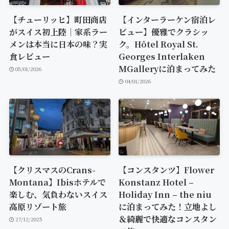
【チューリッヒ】町田商店
【インターラーケン宿泊レ
がスイス初上陸｜家系ラー
ビュー】優雅でクラシッ
メンは本当に日本の味？実
ク。Hôtel Royal St.
食レビュー
Georges Interlaken
MGalleryに泊まってみた
05/01/2026
04/01/2026
【クリスマスのCrans-
【コンスタンツ】Flower
Montana】Ibisホテルで
Konstanz Hotel –
楽しむ、気負わないスイス
Holiday Inn – the niu
高原リゾート旅
に泊まってみた！立地よし
＆綺麗で快適なコンスタン
27/12/2025