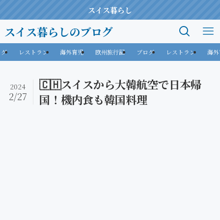
スイス暮らし
スイス暮らしのブログ
ログ
レストラン
海外育児
欧州旅行記
ブログ
レストラン
海外
🇨🇭スイスから大韓航空で日本帰
2024
2/27
国！機内食も韓国料理