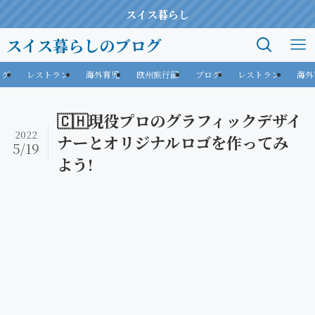
スイス暮らし
スイス暮らしのブログ
ログ
レストラン
海外育児
欧州旅行記
ブログ
レストラン
海外
🇨🇭現役プロのグラフィックデザイ
2022
ナーとオリジナルロゴを作ってみ
5/19
よう!