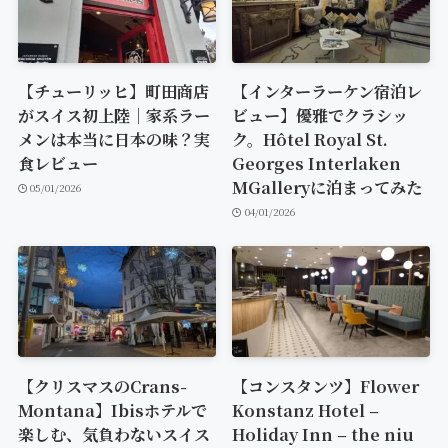
【チューリッヒ】町田商店
【インターラーケン宿泊レ
がスイス初上陸｜家系ラー
ビュー】優雅でクラシッ
メンは本当に日本の味？実
ク。Hôtel Royal St.
食レビュー
Georges Interlaken
MGalleryに泊まってみた
05/01/2026
04/01/2026
【クリスマスのCrans-
【コンスタンツ】Flower
Montana】Ibisホテルで
Konstanz Hotel –
楽しむ、気負わないスイス
Holiday Inn – the niu