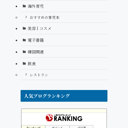
海外育児
おすすめの育児本
美容 l コスメ
電子書籍
韓国関連
飲食
レストラン
人気ブログランキング
そうだ!ドイツへ移住だっ!!
4位
リンパドレナージュオーガニック 練馬 ひまわりのへや”ブログ
5位
ランキング
ポイント
ブロ画