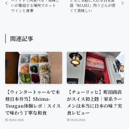
ーケットで何食べる？美味し
どもと気軽に入れる日本食
いが集結する場所でホット
店「MARU」肉うどんが安
ワインと食事
くて美味しい
関連記事
【ウィンタートゥールで本
【チューリッヒ】町田商店
格日本弁当】Shima-
がスイス初上陸｜家系ラー
Tsugan体験レポ｜スイス
メンは本当に日本の味？実
で味わう丁寧な和食
食レビュー
20/02/2026
05/01/2026