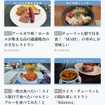
🇨🇭アールガウ州！ローカ
🇨🇭チューリッヒ駅で日本
ルが集まる山の通過地点の
食！「MARU」の丼めしが
小さなレストラン
美味しい
30/01/2024
29/05/2023
🇨🇭一度は食べたい！スイ
🇨🇭スイス・チューリッヒ
ス旅行で食べたいコルドン
の隠れ家レストラン
ブルーを食べてみた！と
「Rüstrei」