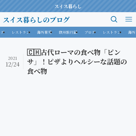
スイス暮らし
スイス暮らしのブログ
ログ
レストラン
海外育児
欧州旅行記
ブログ
レストラン
海外
🇨🇭古代ローマの食べ物「ピン
2021
サ」！ピザよりヘルシーな話題の
12/24
食べ物