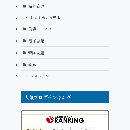
海外育児
おすすめの育児本
美容 l コスメ
電子書籍
韓国関連
飲食
レストラン
人気ブログランキング
そうだ!ドイツへ移住だっ!!
4位
リンパドレナージュオーガニック 練馬 ひまわりのへや”ブログ
5位
ランキング
ポイント
ブロ画