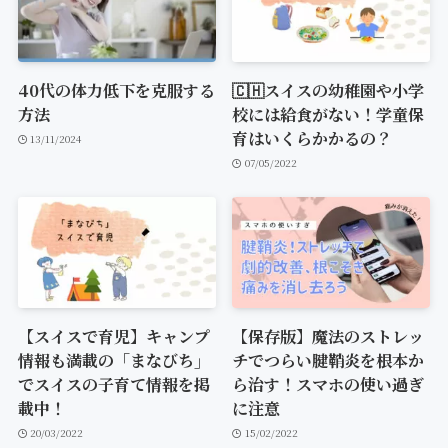
40代の体力低下を克服する
🇨🇭スイスの幼稚園や小学
方法
校には給食がない！学童保
育はいくらかかるの？
13/11/2024
07/05/2022
【スイスで育児】キャンプ
【保存版】魔法のストレッ
情報も満載の「まなびち」
チでつらい腱鞘炎を根本か
でスイスの子育て情報を掲
ら治す！スマホの使い過ぎ
載中！
に注意
20/03/2022
15/02/2022