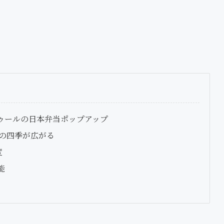
ートゥールの日本弁当ポップアップ
の四季が広がる
度
能