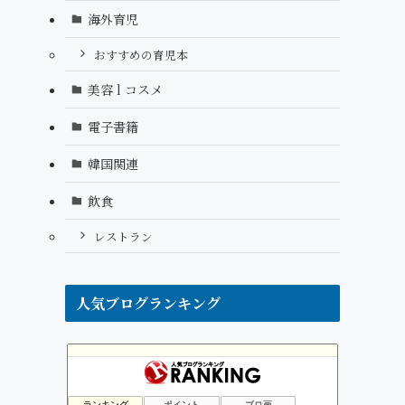
海外育児
おすすめの育児本
美容 l コスメ
電子書籍
韓国関連
飲食
レストラン
人気ブログランキング
そうだ!ドイツへ移住だっ!!
4位
リンパドレナージュオーガニック 練馬 ひまわりのへや”ブログ
5位
ランキング
ポイント
ブロ画