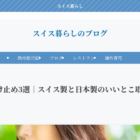
スイス暮らし
スイス暮らしのブログ
欧州旅行記
ブログ
レストラン
海外育児
け止め3選｜スイス製と日本製のいいとこ