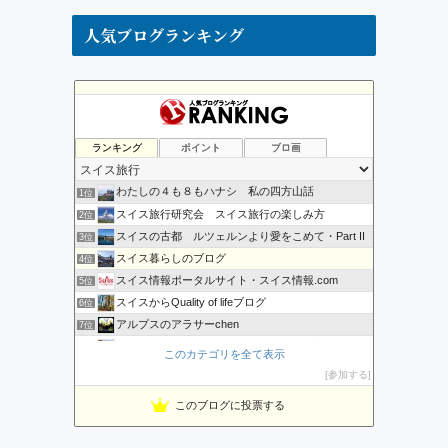
人気ブログランキング
ランキング
ポイント
ブロ画
わたしの４も８もハナシ 私の四方山話
1位
スイス旅行研究会 スイス旅行の楽しみ方
2位
スイスの古都 ルツェルンより愛をこめて・Part II
3位
スイス暮らしのブログ
4位
スイス情報ポータルサイト・スイス情報.com
5位
スイスからQuality of lifeブログ
6位
アルプスのアラサーchen
7位
スイス・レーティッシュ鉄道ファンのブログ
8位
このカテゴリを全て表示
Arpakaのスイス生活ブログ
9位
参加する
スイス文化研究会
10位
このブログに投票する
Yuki-Swiss
11位
スイス旅行記 ハイジの国とスイス・アルプス花の旅
12位