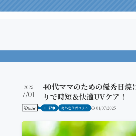
40代ママのための優秀日焼
2025
7/01
りで時短＆快適UVケア！
広告
PR記事
海外在住者コラム
01/07/2025