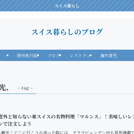
スイス暮らし
スイス暮らしのブログ
欧州旅行記
ブログ
レストラン
海外育児
光、
– tag –
🇭意外と知らない東スイスの名物料理「マルンス」！美味しいレ
ンで注文しよう
ス観光！どこに行こうか迷った際には、グラウビュンデン州も見所満載