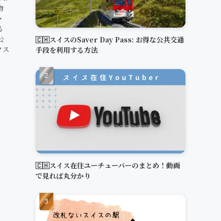
物
・
る
公
🇨🇭スイスのSaver Day Pass: お得な公共交通
クス
手段を利用する方法
🇨🇭スイス在住ユーチューバーのまとめ！動画
で見れば丸分かり