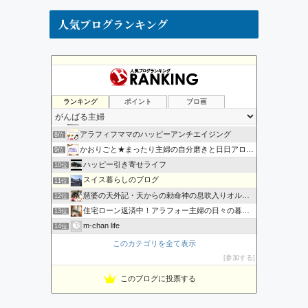
人気ブログランキング
そうだ!ドイツへ移住だっ!!
4位
リンパドレナージュオーガニック 練馬 ひまわりのへや”ブログ
5位
ランキング
ポイント
ブロ画
のりかの日々の幸せ日記
6位
子育てママの情報 | 恋愛・結婚・妊娠・出産・育児・子育て…
7位
アラフィフママのハッピーアンチエイジング
8位
かおりごと★まったり主婦の自分磨きと日日アロマ【ヒロブロ】
9位
ハッピー引き寄せライフ
10位
スイス暮らしのブログ
11位
慈婆の天外記・天からの勅命神の息吹入りオルゴナイト
12位
住宅ローン返済中！アラフォー主婦の日々の暮らし
13位
m-chan life
14位
時間とお金と家業から自由になる！！ママ女将奮闘記
15位
このカテゴリを全て表示
変わり者夫婦＊白黒小豆のほんわか＊安かわ＊言の葉＊のーと
16位
参加する
お金と今できること部
17位
このブログに投票する
ルコルコの旅
18位