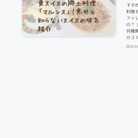
すす
料理
ファレ
の？ 
共機
の３リ
15/1