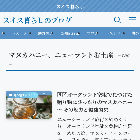
スイス暮らし
スイス暮らしのブログ
ログ
レストラン
海外育児
欧州旅行記
ブログ
レストラン
海外
マヌカハニー、ニューランドお土産
– tag
–
🇳🇿オークランド空港で見つけた
海外在住者コラム
贈り物にぴったりのマヌカハニー
〜 その魅力と健康効果
ニュージーランド旅行の締めくく
り、オークランド空港の免税店で足
を止めたのは、マヌカハニーのコー
ナー。日本でも人気の高いマヌカハ