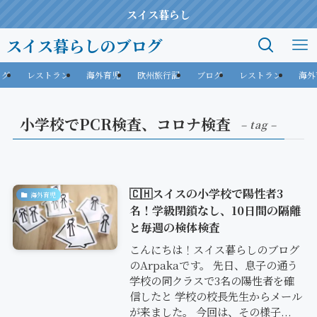
スイス暮らし
スイス暮らしのブログ
ログ
レストラン
海外育児
欧州旅行記
ブログ
レストラン
海外
小学校でPCR検査、コロナ検査
– tag –
🇨🇭スイスの小学校で陽性者3
海外育児
名！学級閉鎖なし、10日間の隔離
と毎週の検体検査
こんにちは！スイス暮らしのブログ
のArpakaです。 先日、息子の通う
学校の同クラスで3名の陽性者を確
信したと 学校の校長先生からメール
が来ました。 今回は、その様子...