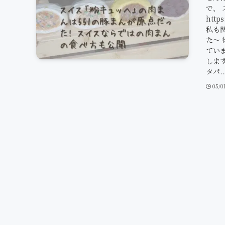
で、
http
私も
た〜
てい
します
タパ..
05/0