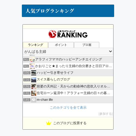
人気ブログランキング
そうだ!ドイツへ移住だっ!!
4位
リンパドレナージュオーガニック 練馬 ひまわりのへや”ブログ
5位
ランキング
ポイント
ブロ画
のりかの日々の幸せ日記
6位
子育てママの情報 | 恋愛・結婚・妊娠・出産・育児・子育て…
7位
アラフィフママのハッピーアンチエイジング
8位
かおりごと★まったり主婦の自分磨きと日日アロマ【ヒロブロ】
9位
ハッピー引き寄せライフ
10位
スイス暮らしのブログ
11位
慈婆の天外記・天からの勅命神の息吹入りオルゴナイト
12位
住宅ローン返済中！アラフォー主婦の日々の暮らし
13位
m-chan life
14位
時間とお金と家業から自由になる！！ママ女将奮闘記
15位
このカテゴリを全て表示
変わり者夫婦＊白黒小豆のほんわか＊安かわ＊言の葉＊のーと
16位
参加する
お金と今できること部
17位
このブログに投票する
ルコルコの旅
18位