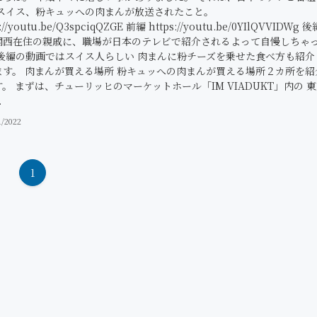
 スイス、粉キュッへの肉まんが放送されたこと。
s://youtu.be/Q3spciqQZGE 前編 https://youtu.be/0YIlQVVIDWg 後
関西在住の親戚に、職場が日本のテレビで紹介されるよって自慢しちゃ
 後編の動画ではスイス人らしい 肉まんに粉チーズを乗せた食べ方も紹介
ます。 肉まんが買える場所 粉キュッへの肉まんが買える場所２カ所を紹
。 まずは、チューリッヒのマーケットホール「IM VIADUKT」内の 
.
1/2022
1