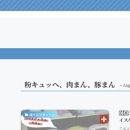
粉キュッへ、肉まん、豚まん
– tag
🇨
海外在住者コラム
イス
こん