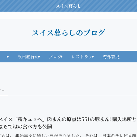
スイス暮らし
スイス暮らしのブログ
欧州旅行記
ブログ
レストラン
海外育児
 –
🇭スイス「粉キュッへ」肉まんの原点は551の豚まん! 購入場所
ならではの食べ方も公開
にちは。 年始早々に嬉しい事がありました。 それは、日本のテレビ番組