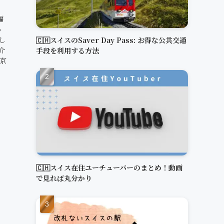
編
っ
し
🇨🇭スイスのSaver Day Pass: お得な公共交通
介
手段を利用する方法
東京
🇨🇭スイス在住ユーチューバーのまとめ！動画
で見れば丸分かり