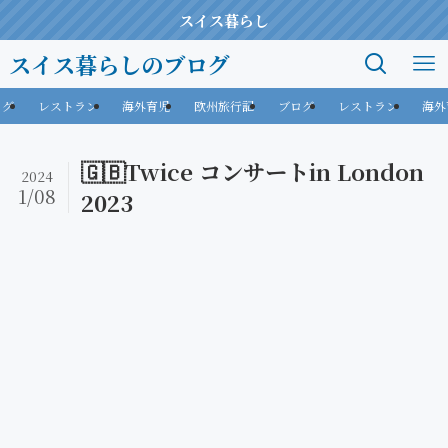
スイス暮らし
スイス暮らしのブログ
ログ
レストラン
海外育児
欧州旅行記
ブログ
レストラン
海外
🇬🇧Twice コンサートin London
2024
1/08
2023