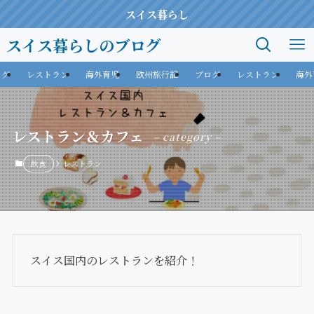
スイス暮らし
スイス暮らしのブログ
ログ
レストラン
海外育児
欧州旅行記
ブログ
レストラン
海外
レストラン＆カフェ
– category –
飲食
レストラン
スイス国内のレストランを紹介！