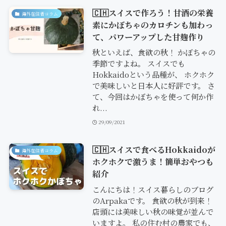
🇨🇭スイスで作ろう！甘酒の栄養
海外在住者コラム
素にかぼちゃのカロチンも加わっ
て、パワーアップした甘麹作り
秋といえば、食欲の秋！ かぼちゃの
季節ですよね。 スイスでも
Hokkaidoという品種が、 ホクホク
で美味しいと日本人に好評です。 さ
て、今回はかぼちゃを使って何か作
れ...
29/09/2021
🇨🇭スイスで食べるHokkaidoが
海外在住者コラム
ホクホクで激うま！簡単おやつも
紹介
こんにちは！スイス暮らしのブログ
のArpakaです。 食欲の秋が到来！
店頭には美味しい秋の味覚が並んで
いますよ。 私の住む村の農家でも、