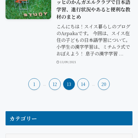
ッヒのかんガエルクラブで日本語
学習、進行状況やあると便利な教
材のまとめ
こんにちは！スイス暮らしのブログ
のArpakaです。 今回は、スイス在
住の子どもの日本語学習について。
小学生の漢字学習は、ミチムラ式で
おぼえよう！ 息子の漢字学習 ...
13/09/2021
1
...
12
13
14
...
20
カテゴリー
カ