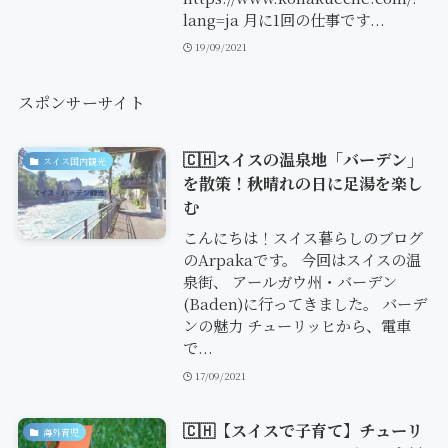
lang=ja 月に1回の仕事です...
19/09/2021
スポンサーサイト
🇨🇭スイスの温泉地「バーデン」
スイス国内観光
を散策！秋晴れの日に足湯を楽し
む
こんにちは！スイス暮らしのブログ
のArpakaです。 今回はスイスの温
泉街、 アールガウ州・バーデン
(Baden)に行ってきました。 バーデ
ンの魅力 チューリッヒから、電車
で...
17/09/2021
🇨🇭【スイスで子育て】チューリ
海外育児