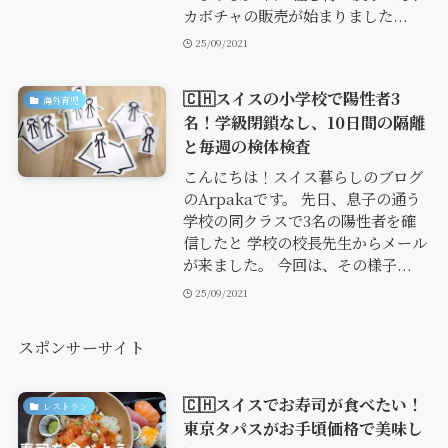
カボチャの販売が始まりました...
25/09/2021
🇨🇭スイスの小学校で陽性者3
海外育児
名！学級閉鎖なし、10日間の隔離
と毎週の検体検査
こんにちは！スイス暮らしのブログ
のArpakaです。 先日、息子の通う
学校の同クラスで3名の陽性者を確
信したと 学校の校長先生からメール
が来ました。 今回は、その様子...
25/09/2021
スポンサーサイト
🇨🇭スイスでお寿司が食べたい！
レストラン
東京タパスがお手頃価格で美味し