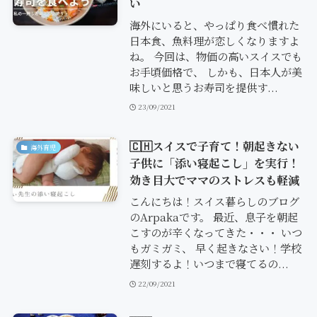
い
海外にいると、やっぱり食べ慣れた
日本食、魚料理が恋しくなりますよ
ね。 今回は、物価の高いスイスでも
お手頃価格で、 しかも、日本人が美
味しいと思うお寿司を提供す...
23/09/2021
🇨🇭スイスで子育て！朝起きない
海外育児
子供に「添い寝起こし」を実行！
効き目大でママのストレスも軽減
こんにちは！スイス暮らしのブログ
のArpakaです。 最近、息子を朝起
こすのが辛くなってきた・・・ いつ
もガミガミ、 早く起きなさい！学校
遅刻するよ！いつまで寝てるの...
22/09/2021